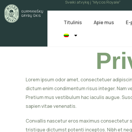
Sveiki atvykę į "Mycos Royale"
Titulinis
Apie mus
E-
Pri
Lorem ipsum odor amet, consectetuer adipiscing
dictum enim condimentum risus integer. Nam ves
Pretium mus vestibulum hac iaculis augue. Susc
sapien vitae venenatis.
Convallis nascetur eros maximus consectetur so
tristique dictumst potenti inceptos. Nibh et ne