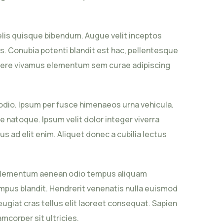
felis quisque bibendum. Augue velit inceptos
. Conubia potenti blandit est hac, pellentesque
osuere vivamus elementum sem curae adipiscing
s odio. Ipsum per fusce himenaeos urna vehicula.
 natoque. Ipsum velit dolor integer viverra
 ad elit enim. Aliquet donec a cubilia lectus
ra elementum aenean odio tempus aliquam
empus blandit. Hendrerit venenatis nulla euismod
ugiat cras tellus elit laoreet consequat. Sapien
mcorper sit ultricies.