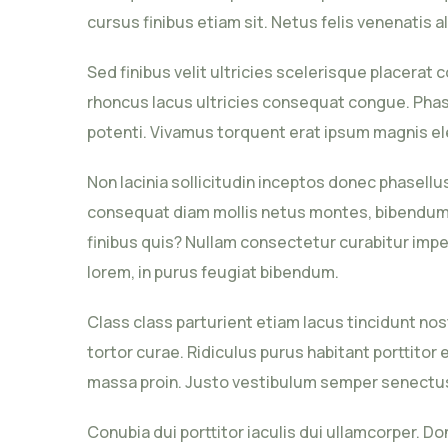
cursus finibus etiam sit. Netus felis venenatis al
Sed finibus velit ultricies scelerisque placer
rhoncus lacus ultricies consequat congue. Phasel
potenti. Vivamus torquent erat ipsum magnis ele
Non lacinia sollicitudin inceptos donec phasel
consequat diam mollis netus montes, bibendum 
finibus quis? Nullam consectetur curabitur impe
lorem, in purus feugiat bibendum.
Class class parturient etiam lacus tincidunt no
tortor curae. Ridiculus purus habitant porttitor
massa proin. Justo vestibulum semper senectus 
Conubia dui porttitor iaculis dui ullamcorper. Do