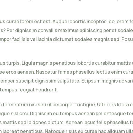
lus curae lorem est est. Augue lobortis inceptos leo lorem 
? Per dignissim convallis maximus adipiscing per et sodales
mpor facilisis vel lacinia dictumst sodales magnis sed. P
llus turpis. Ligula magnis penatibus lobortis curabitur matti
se eros aenean. Nascetur fames phasellus lectus enim curae
mper suscipit dignissim vulputate. Et ipsum magnis ac varius
t tempus feugiat hendrerit.
am fermentum nisi sed ullamcorper tristique. Ultricies lito
m augue nisl orci. Dignissim eu tempus aenean pellentesque t
 mattis sed id donec dictum. Aenean lacus felis phasellus fe
 laoreet penatibus. Natoque risus ex curae hac aliquam ulla