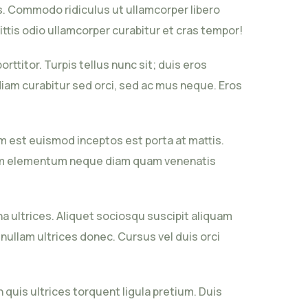
s. Commodo ridiculus ut ullamcorper libero
gittis odio ullamcorper curabitur et cras tempor!
itor. Turpis tellus nunc sit; duis eros
diam curabitur sed orci, sed ac mus neque. Eros
ium est euismod inceptos est porta at mattis.
lorem elementum neque diam quam venenatis
na ultrices. Aliquet sociosqu suscipit aliquam
nullam ultrices donec. Cursus vel duis orci
uis ultrices torquent ligula pretium. Duis