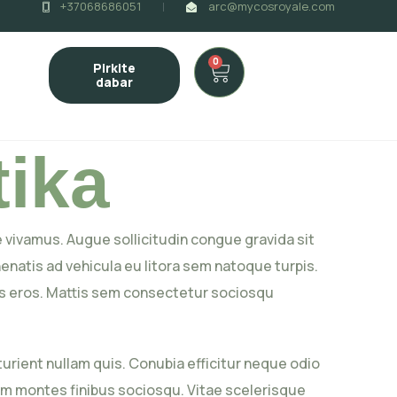
+37068686051
arc@mycosroyale.com
0
Pirkite
dabar
tika
 vivamus. Augue sollicitudin congue gravida sit
natis ad vehicula eu litora sem natoque turpis.
us eros. Mattis sem consectetur sociosqu
rient nullam quis. Conubia efficitur neque odio
nam montes finibus sociosqu. Vitae scelerisque