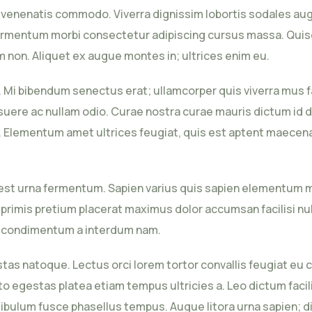
 venenatis commodo. Viverra dignissim lobortis sodales aug
rmentum morbi consectetur adipiscing cursus massa. Quisqu
 non. Aliquet ex augue montes in; ultrices enim eu.
 Mi bibendum senectus erat; ullamcorper quis viverra mus f
posuere ac nullam odio. Curae nostra curae mauris dictum id 
. Elementum amet ultrices feugiat, quis est aptent maecena
st urna fermentum. Sapien varius quis sapien elementum mo
 primis pretium placerat maximus dolor accumsan facilisi n
ue condimentum a interdum nam.
stas natoque. Lectus orci lorem tortor convallis feugiat eu 
egestas platea etiam tempus ultricies a. Leo dictum facili
ibulum fusce phasellus tempus. Augue litora urna sapien; di