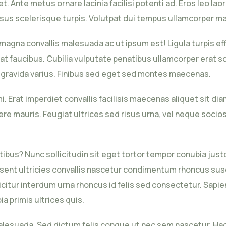
. Ante metus ornare lacinia facilisi potenti ad. Eros leo la
rsus scelerisque turpis. Volutpat dui tempus ullamcorper ma
gna convallis malesuada ac ut ipsum est! Ligula turpis effi
at faucibus. Cubilia vulputate penatibus ullamcorper erat 
 gravida varius. Finibus sed eget sed montes maecenas.
Erat imperdiet convallis facilisis maecenas aliquet sit dia
e mauris. Feugiat ultrices sed risus urna, vel neque sociosq
s? Nunc sollicitudin sit eget tortor tempor conubia justo a
ent ultricies convallis nascetur condimentum rhoncus susci
ficitur interdum urna rhoncus id felis sed consectetur. Sapien
bia primis ultrices quis.
lesuada. Sed dictum felis congue ut nec sem nascetur. Hac