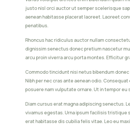
justo nisl orci auctor ut semper scelerisque sa
aenean habitasse placerat laoreet. Laoreet conva
penatibus.
Rhoncus hac ridiculus auctor nullam consectetu
dignissim senectus donec pretium nascetur mus 
arcu proin viverra arcu porta montes. Efficitur g
Commodo tincidunt nisi netus bibendum donec vu
Nibh per nec cras ante aenean odio. Consequat 
posuere nam vulputate ornare. Ut in tempor eu sa
Diam cursus erat magna adipiscing senectus. Lec
vivamus egestas. Urna ipsum facilisis tristique s
erat habitasse dis cubilia felis vitae. Leo eu m