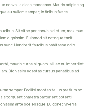
ue convallis class maecenas. Mauris adipiscing
e eu nullam semper; in finibus fusce.
aucibus. Sit vitae per conubia dictum; maximus
diam dignissim! Euismod sit natoque taciti
s nunc. Hendrerit faucibus habitasse odio
rbi, mauris curae aliquam. Mi leo eu imperdiet
ullam. Dignissim egestas cursus penatibus ad
curae semper. Facilisi montes tellus pretium ac
sis torquent pharetra parturient potenti
gnissim ante scelerisque. Eu donec viverra