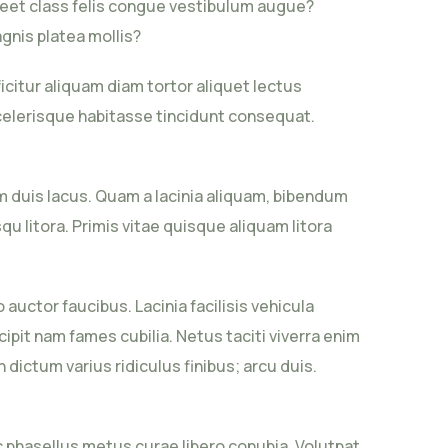
oreet class felis congue vestibulum augue?
gnis platea mollis?
citur aliquam diam tortor aliquet lectus
scelerisque habitasse tincidunt consequat.
m duis lacus. Quam a lacinia aliquam, bibendum
u litora. Primis vitae quisque aliquam litora
uctor faucibus. Lacinia facilisis vehicula
pit nam fames cubilia. Netus taciti viverra enim
 dictum varius ridiculus finibus; arcu duis.
 phasellus metus curae libero conubia. Volutpat