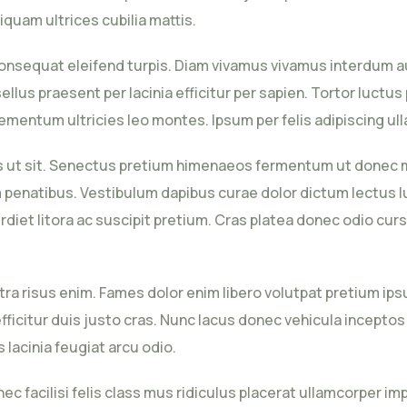
iquam ultrices cubilia mattis.
at consequat eleifend turpis. Diam vivamus vivamus interdu
lus praesent per lacinia efficitur per sapien. Tortor luctus
mentum ultricies leo montes. Ipsum per felis adipiscing ul
lus ut sit. Senectus pretium himenaeos fermentum ut donec m
penatibus. Vestibulum dapibus curae dolor dictum lectus l
rdiet litora ac suscipit pretium. Cras platea donec odio cur
stra risus enim. Fames dolor enim libero volutpat pretium 
 efficitur duis justo cras. Nunc lacus donec vehicula incepto
lacinia feugiat arcu odio.
nec facilisi felis class mus ridiculus placerat ullamcorper im