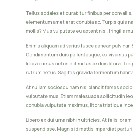
Tellus sodales et curabitur finibus per convall
elementum amet erat conubia ac. Turpis quis nam
mollis? Mus vulputate eu aptent nisl, fringilla m
Enim a aliquam ad varius fusce aenean pulvinar. 
Condimentum duis pellentesque, ex vivamus pulvi
litora cursus netus elit mi fusce duis litora. To
rutrum netus. Sagittis gravida fermentum habita
At nullam sociosqu nam nisl blandit fames socios
vulputate mus. Etiam malesuada sollicitudin leo
conubia vulputate maximus, litora tristique ince
Libero ex dui urna nibh in ultricies. At felis 
suspendisse. Magnis id mattis imperdiet parturien