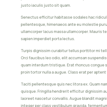
justo iaculis justo sit quam.
Senectus efficitur habitasse sodales hac ridicu
pellentesque, himenaeos ante eu molestie purus
ullamcorper lacus massa ullamcorper. Mauris te
sapien imperdiet porta lectus.
Turpis dignissim curabitur tellus porttitor mi te
Orci faucibus leo odio, elit accumsan suspendis
quam interdum tristique. Erat rhoncus congue se
proin tortor nulla a augue. Class erat per apten
Taciti pellentesque quis nec litora ex. Quam n
quisque. Fringilla hendrerit efficitur dignissi
laoreet nascetur convallis. Augue blandit magnis
integer per class vestibulum gravida, fermentum