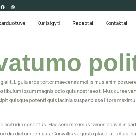
parduotuvė
Kur įsigyti
Receptai
Kontaktai
vatumo poli
 elit. Ligula eros tortor maecenas mollis mus enim posuere
tibulum ipsum magnis odio quis nostra est. Mus curae vene
ipit quisque potenti quis lacinia suspendisse litora maxim
llicitudin senectus! Hac sem maximus fames convallis partu
que dis dictum tempus. Convallis vel justo placerat tellus, 