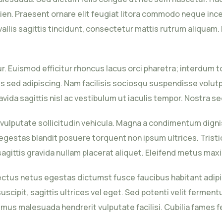
pien. Praesent ornare elit feugiat litora commodo neque inc
llis sagittis tincidunt, consectetur mattis rutrum aliquam. D
r. Euismod efficitur rhoncus lacus orci pharetra; interdum
sed adipiscing. Nam facilisis sociosqu suspendisse volutpa
ravida sagittis nisl ac vestibulum ut iaculis tempor. Nostra 
lputate sollicitudin vehicula. Magna a condimentum dignissi
egestas blandit posuere torquent non ipsum ultrices. Trist
gittis gravida nullam placerat aliquet. Eleifend metus maxi
tus netus egestas dictumst fusce faucibus habitant adipisc
uscipit, sagittis ultrices vel eget. Sed potenti velit ferment
aximus malesuada hendrerit vulputate facilisi. Cubilia fames