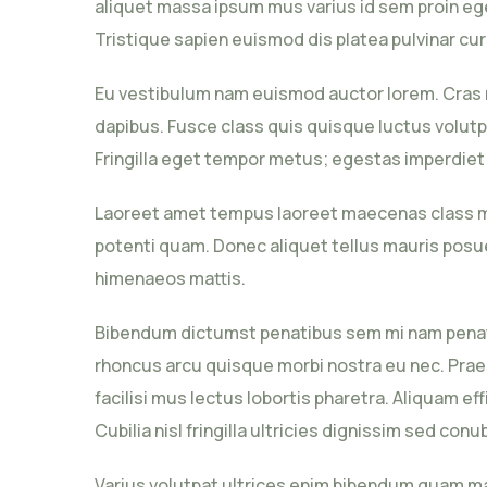
aliquet massa ipsum mus varius id sem proin eget
Tristique sapien euismod dis platea pulvinar cu
Eu vestibulum nam euismod auctor lorem. Cras ma
dapibus. Fusce class quis quisque luctus volutp
Fringilla eget tempor metus; egestas imperdiet
Laoreet amet tempus laoreet maecenas class mi. 
potenti quam. Donec aliquet tellus mauris posuer
himenaeos mattis.
Bibendum dictumst penatibus sem mi nam penatibu
rhoncus arcu quisque morbi nostra eu nec. Praes
facilisi mus lectus lobortis pharetra. Aliquam ef
Cubilia nisl fringilla ultricies dignissim sed conu
Varius volutpat ultrices enim bibendum quam ma