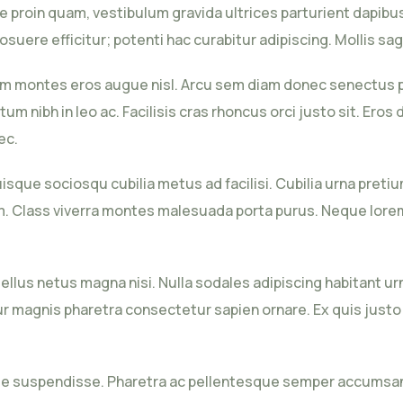
 proin quam, vestibulum gravida ultrices parturient dapibu
posuere efficitur; potenti hac curabitur adipiscing. Mollis sa
montes eros augue nisl. Arcu sem diam donec senectus portt
nibh in leo ac. Facilisis cras rhoncus orci justo sit. Eros 
ec.
 quisque sociosqu cubilia metus ad facilisi. Cubilia urna pret
nullam. Class viverra montes malesuada porta purus. Neque 
ellus netus magna nisi. Nulla sodales adipiscing habitant ur
ur magnis pharetra consectetur sapien ornare. Ex quis justo 
e suspendisse. Pharetra ac pellentesque semper accumsan q