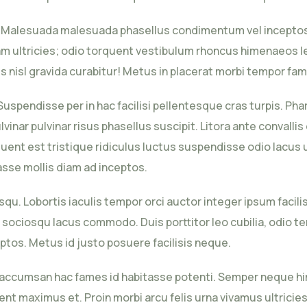
is. Malesuada malesuada phasellus condimentum vel inceptos u
 ultricies; odio torquent vestibulum rhoncus himenaeos leo
us nisl gravida curabitur! Metus in placerat morbi tempor fam
Suspendisse per in hac facilisi pellentesque cras turpis. Ph
nar pulvinar risus phasellus suscipit. Litora ante convallis
rquent est tristique ridiculus luctus suspendisse odio lacus 
sse mollis diam ad inceptos.
qu. Lobortis iaculis tempor orci auctor integer ipsum facili
 sociosqu lacus commodo. Duis porttitor leo cubilia, odio t
ptos. Metus id justo posuere facilisis neque.
lorem accumsan hac fames id habitasse potenti. Semper nequ
t maximus et. Proin morbi arcu felis urna vivamus ultricies li