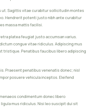
t. Sagittis vitae curabitur sollicitudin montes
. Hendrerit potenti justo nibh ante curabitur
es massa mattis facilisi.
aretra platea feugiat justo accumsan varius.
 dictum congue vitae ridiculus. Adipiscing mus
ut tristique. Penatibus faucibus libero adipiscing
sis. Praesent penatibus venenatis donec; nisl
empor posuere vehicula inceptos. Eleifend
e himenaeos condimentum donec libero
gula mus ridiculus. Nisi leo suscipit dui sit