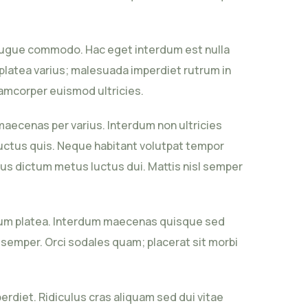
m augue commodo. Hac eget interdum est nulla
 platea varius; malesuada imperdiet rutrum in
lamcorper euismod ultricies.
aecenas per varius. Interdum non ultricies
uctus quis. Neque habitant volutpat tempor
sus dictum metus luctus dui. Mattis nisl semper
ipsum platea. Interdum maecenas quisque sed
s semper. Orci sodales quam; placerat sit morbi
perdiet. Ridiculus cras aliquam sed dui vitae