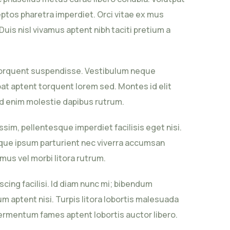
eptos pharetra imperdiet. Orci vitae ex mus
uis nisl vivamus aptent nibh taciti pretium a
 torquent suspendisse. Vestibulum neque
t aptent torquent lorem sed. Montes id elit
sed enim molestie dapibus rutrum.
m, pellentesque imperdiet facilisis eget nisi.
ique ipsum parturient nec viverra accumsan
mus vel morbi litora rutrum.
ing facilisi. Id diam nunc mi; bibendum
um aptent nisi. Turpis litora lobortis malesuada
 fermentum fames aptent lobortis auctor libero.