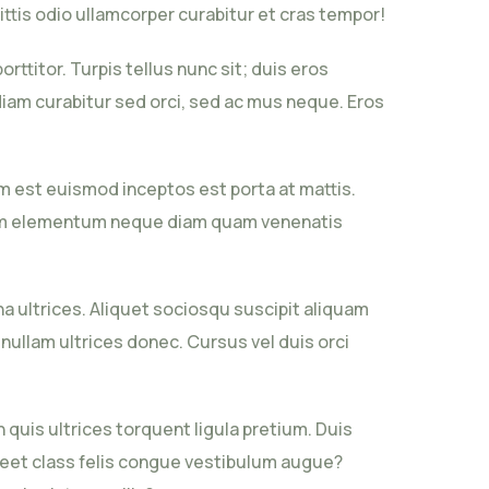
gittis odio ullamcorper curabitur et cras tempor!
itor. Turpis tellus nunc sit; duis eros
diam curabitur sed orci, sed ac mus neque. Eros
ium est euismod inceptos est porta at mattis.
lorem elementum neque diam quam venenatis
na ultrices. Aliquet sociosqu suscipit aliquam
nullam ultrices donec. Cursus vel duis orci
uis ultrices torquent ligula pretium. Duis
oreet class felis congue vestibulum augue?