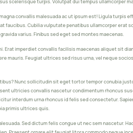
rsus scelerisque turpis. Volutpat dui tempus ullamcorper ma
gna convallis malesuada ac ut ipsum est! Ligula turpis effi
at faucibus. Cubilia vulputate penatibus ullamcorper erat 
 gravida varius. Finibus sed eget sed montes maecenas.
Erat imperdiet convallis facilisis maecenas aliquet sit dia
e mauris. Feugiat ultrices sed risus urna, vel neque sociosq
s? Nunc sollicitudin sit eget tortor tempor conubia justo a
ent ultricies convallis nascetur condimentum rhoncus susci
ficitur interdum urna rhoncus id felis sed consectetur. Sapien
bia primis ultrices quis.
lesuada. Sed dictum felis congue ut nec sem nascetur. Hac
pien. Praesent ornare elit feugiat litora commodo neque inc