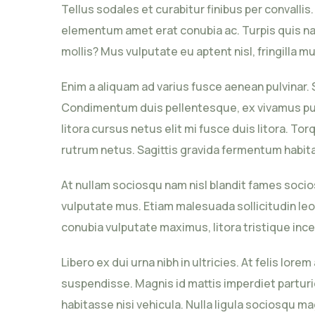
Tellus sodales et curabitur finibus per convall
elementum amet erat conubia ac. Turpis quis nam
mollis? Mus vulputate eu aptent nisl, fringilla m
Enim a aliquam ad varius fusce aenean pulvinar. 
Condimentum duis pellentesque, ex vivamus pulvi
litora cursus netus elit mi fusce duis litora. To
rutrum netus. Sagittis gravida fermentum habita
At nullam sociosqu nam nisl blandit fames socios
vulputate mus. Etiam malesuada sollicitudin leo
conubia vulputate maximus, litora tristique ince
Libero ex dui urna nibh in ultricies. At felis 
suspendisse. Magnis id mattis imperdiet parturien
habitasse nisi vehicula. Nulla ligula sociosqu ma