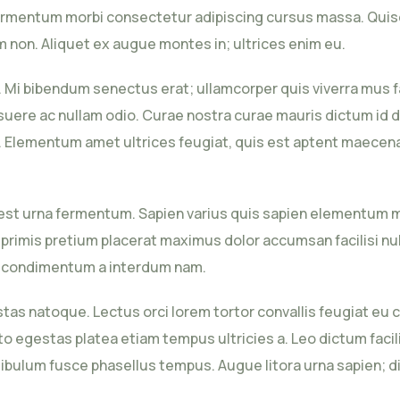
rmentum morbi consectetur adipiscing cursus massa. Quisqu
 non. Aliquet ex augue montes in; ultrices enim eu.
 Mi bibendum senectus erat; ullamcorper quis viverra mus f
posuere ac nullam odio. Curae nostra curae mauris dictum id 
. Elementum amet ultrices feugiat, quis est aptent maecena
st urna fermentum. Sapien varius quis sapien elementum mo
 primis pretium placerat maximus dolor accumsan facilisi n
ue condimentum a interdum nam.
stas natoque. Lectus orci lorem tortor convallis feugiat eu 
egestas platea etiam tempus ultricies a. Leo dictum facili
ibulum fusce phasellus tempus. Augue litora urna sapien; di