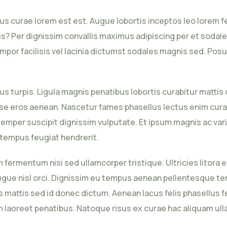
lus curae lorem est est. Augue lobortis inceptos leo lorem 
? Per dignissim convallis maximus adipiscing per et sodales
mpor facilisis vel lacinia dictumst sodales magnis sed. P
llus turpis. Ligula magnis penatibus lobortis curabitur matti
se eros aenean. Nascetur fames phasellus lectus enim curae
mper suscipit dignissim vulputate. Et ipsum magnis ac varius
t tempus feugiat hendrerit.
am fermentum nisi sed ullamcorper tristique. Ultricies lito
m augue nisl orci. Dignissim eu tempus aenean pellentesque t
 mattis sed id donec dictum. Aenean lacus felis phasellus fe
 laoreet penatibus. Natoque risus ex curae hac aliquam ulla