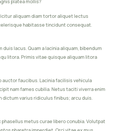
gnis platea mollis?
citur aliquam diam tortor aliquet lectus
scelerisque habitasse tincidunt consequat.
m duis lacus. Quam a lacinia aliquam, bibendum
u litora. Primis vitae quisque aliquam litora
uctor faucibus. Lacinia facilisis vehicula
pit nam fames cubilia. Netus taciti viverra enim
 dictum varius ridiculus finibus; arcu duis.
 phasellus metus curae libero conubia. Volutpat
eptos pharetra imperdiet. Orci vitae ex mus