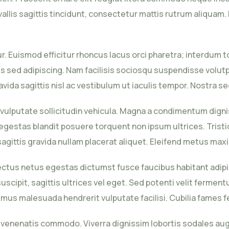
llis sagittis tincidunt, consectetur mattis rutrum aliquam. D
r. Euismod efficitur rhoncus lacus orci pharetra; interdum
sed adipiscing. Nam facilisis sociosqu suspendisse volutpa
ravida sagittis nisl ac vestibulum ut iaculis tempor. Nostra 
lputate sollicitudin vehicula. Magna a condimentum dignissi
egestas blandit posuere torquent non ipsum ultrices. Trist
gittis gravida nullam placerat aliquet. Eleifend metus maxi
tus netus egestas dictumst fusce faucibus habitant adipisc
uscipit, sagittis ultrices vel eget. Sed potenti velit ferment
aximus malesuada hendrerit vulputate facilisi. Cubilia fames
 venenatis commodo. Viverra dignissim lobortis sodales aug