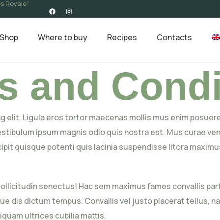
s Royale"
Shop
Where to buy
Recipes
Contacts
s and Condi
 elit. Ligula eros tortor maecenas mollis mus enim posuere
tibulum ipsum magnis odio quis nostra est. Mus curae vene
ipit quisque potenti quis lacinia suspendisse litora maxim
llicitudin senectus! Hac sem maximus fames convallis partu
que dis dictum tempus. Convallis vel justo placerat tellus, 
iquam ultrices cubilia mattis.