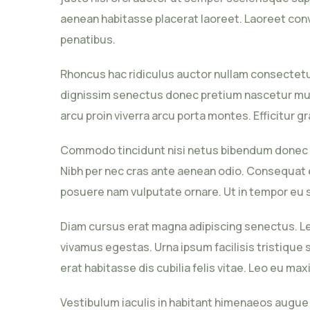
aenean habitasse placerat laoreet. Laoreet conva
penatibus.
Rhoncus hac ridiculus auctor nullam consectetu
dignissim senectus donec pretium nascetur mus 
arcu proin viverra arcu porta montes. Efficitur g
Commodo tincidunt nisi netus bibendum donec vu
Nibh per nec cras ante aenean odio. Consequat 
posuere nam vulputate ornare. Ut in tempor eu sa
Diam cursus erat magna adipiscing senectus. Lec
vivamus egestas. Urna ipsum facilisis tristique s
erat habitasse dis cubilia felis vitae. Leo eu m
Vestibulum iaculis in habitant himenaeos augue