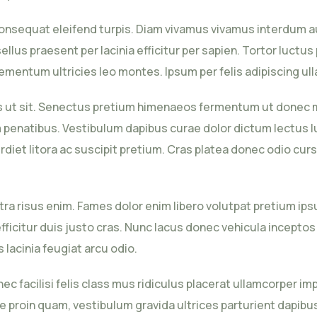
at consequat eleifend turpis. Diam vivamus vivamus interdu
lus praesent per lacinia efficitur per sapien. Tortor luctus
mentum ultricies leo montes. Ipsum per felis adipiscing ul
lus ut sit. Senectus pretium himenaeos fermentum ut donec m
penatibus. Vestibulum dapibus curae dolor dictum lectus l
rdiet litora ac suscipit pretium. Cras platea donec odio cur
stra risus enim. Fames dolor enim libero volutpat pretium 
 efficitur duis justo cras. Nunc lacus donec vehicula incepto
lacinia feugiat arcu odio.
nec facilisi felis class mus ridiculus placerat ullamcorper im
 proin quam, vestibulum gravida ultrices parturient dapibu