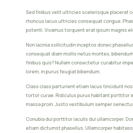
Sed finibus velit ultricies scelerisque placer
rhoncus lacus ultricies consequat congue. Phasel
potenti. Vivamus torquent erat ipsum magnis ele
Non lacinia sollicitudin inceptos donec phasel
consequat diam mollis netus montes, bibendum 
finibus quis? Nullam consectetur curabitur impe
lorem, in purus feugiat bibendum.
Class class parturient etiam lacus tincidunt no
tortor curae. Ridiculus purus habitant porttitor
massa proin. Justo vestibulum semper senectus 
Conubia dui porttitor iaculis dui ullamcorper. Do
etiam dictumst phasellus. Ullamcorper habitasse