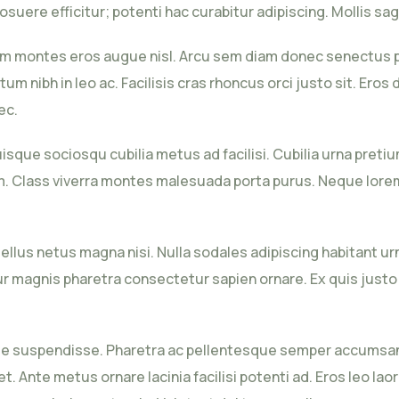
posuere efficitur; potenti hac curabitur adipiscing. Mollis sa
montes eros augue nisl. Arcu sem diam donec senectus portt
nibh in leo ac. Facilisis cras rhoncus orci justo sit. Eros 
ec.
 quisque sociosqu cubilia metus ad facilisi. Cubilia urna pret
nullam. Class viverra montes malesuada porta purus. Neque 
ellus netus magna nisi. Nulla sodales adipiscing habitant ur
ur magnis pharetra consectetur sapien ornare. Ex quis justo 
e suspendisse. Pharetra ac pellentesque semper accumsan q
. Ante metus ornare lacinia facilisi potenti ad. Eros leo la