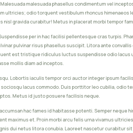
is. Malesuada malesuada phasellus condimentum vel inceptos u
 ultricies; odio torquent vestibulum rhoncus himenaeos leo
us nisl gravida curabitur! Metus in placerat morbi tempor fam
Suspendisse per in hac facilisi pellentesque cras turpis. Ph
nar pulvinar risus phasellus suscipit. Litora ante convallis
rquent est tristique ridiculus luctus suspendisse odio lacus 
sse mollis diam ad inceptos.
qu. Lobortis iaculis tempor orci auctor integer ipsum facili
 sociosqu lacus commodo. Duis porttitor leo cubilia, odio t
ptos. Metus id justo posuere facilisis neque.
lorem accumsan hac fames id habitasse potenti. Semper nequ
t maximus et. Proin morbi arcu felis urna vivamus ultricies li
gnis dui netus litora conubia. Laoreet nascetur curabitur sit