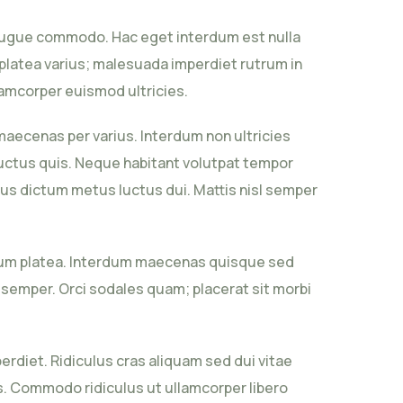
m augue commodo. Hac eget interdum est nulla
 platea varius; malesuada imperdiet rutrum in
lamcorper euismod ultricies.
aecenas per varius. Interdum non ultricies
uctus quis. Neque habitant volutpat tempor
sus dictum metus luctus dui. Mattis nisl semper
ipsum platea. Interdum maecenas quisque sed
s semper. Orci sodales quam; placerat sit morbi
perdiet. Ridiculus cras aliquam sed dui vitae
s. Commodo ridiculus ut ullamcorper libero