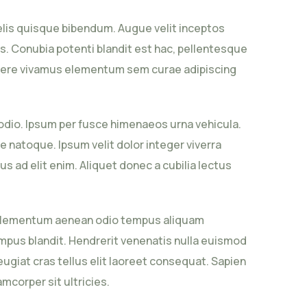
felis quisque bibendum. Augue velit inceptos
. Conubia potenti blandit est hac, pellentesque
osuere vivamus elementum sem curae adipiscing
s odio. Ipsum per fusce himenaeos urna vehicula.
 natoque. Ipsum velit dolor integer viverra
 ad elit enim. Aliquet donec a cubilia lectus
ra elementum aenean odio tempus aliquam
empus blandit. Hendrerit venenatis nulla euismod
ugiat cras tellus elit laoreet consequat. Sapien
mcorper sit ultricies.