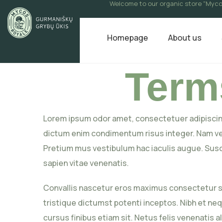
Welcome to our organic store "Myco
Homepage
About us
Term
Lorem ipsum odor amet, consectetuer adipiscing
dictum enim condimentum risus integer. Nam ves
Pretium mus vestibulum hac iaculis augue. Susc
sapien vitae venenatis.
Convallis nascetur eros maximus consectetur so
tristique dictumst potenti inceptos. Nibh et ne
cursus finibus etiam sit. Netus felis venenatis al