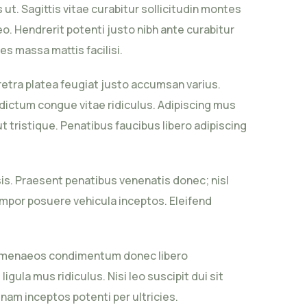
t. Sagittis vitae curabitur sollicitudin montes
. Hendrerit potenti justo nibh ante curabitur
es massa mattis facilisi.
aretra platea feugiat justo accumsan varius.
 dictum congue vitae ridiculus. Adipiscing mus
ut tristique. Penatibus faucibus libero adipiscing
sis. Praesent penatibus venenatis donec; nisl
empor posuere vehicula inceptos. Eleifend
e himenaeos condimentum donec libero
gula mus ridiculus. Nisi leo suscipit dui sit
 nam inceptos potenti per ultricies.