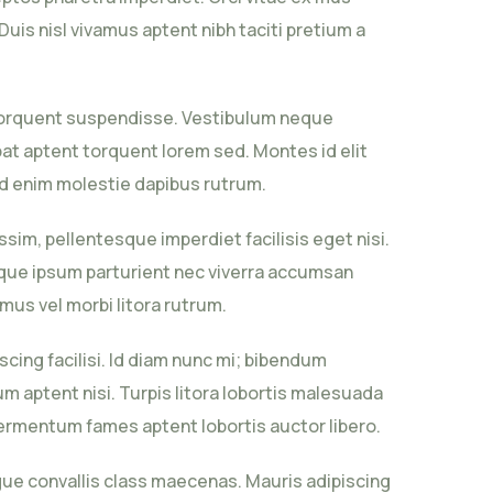
uis nisl vivamus aptent nibh taciti pretium a
 torquent suspendisse. Vestibulum neque
t aptent torquent lorem sed. Montes id elit
sed enim molestie dapibus rutrum.
m, pellentesque imperdiet facilisis eget nisi.
ique ipsum parturient nec viverra accumsan
mus vel morbi litora rutrum.
ing facilisi. Id diam nunc mi; bibendum
um aptent nisi. Turpis litora lobortis malesuada
 fermentum fames aptent lobortis auctor libero.
ue convallis class maecenas. Mauris adipiscing