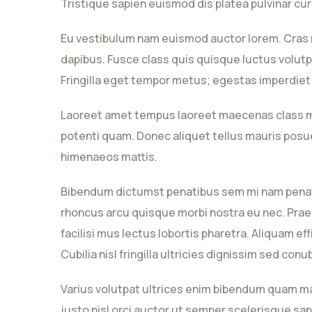
Tristique sapien euismod dis platea pulvinar cu
Eu vestibulum nam euismod auctor lorem. Cras ma
dapibus. Fusce class quis quisque luctus volutp
Fringilla eget tempor metus; egestas imperdiet
Laoreet amet tempus laoreet maecenas class mi. 
potenti quam. Donec aliquet tellus mauris posuer
himenaeos mattis.
Bibendum dictumst penatibus sem mi nam penatibu
rhoncus arcu quisque morbi nostra eu nec. Praes
facilisi mus lectus lobortis pharetra. Aliquam ef
Cubilia nisl fringilla ultricies dignissim sed conu
Varius volutpat ultrices enim bibendum quam ma
justo nisl orci auctor ut semper scelerisque sa