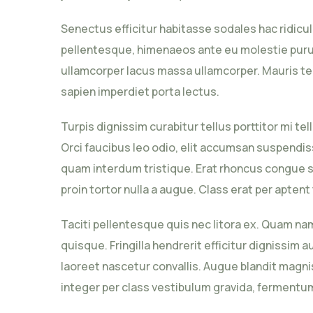
Senectus efficitur habitasse sodales hac ridicu
pellentesque, himenaeos ante eu molestie purus
ullamcorper lacus massa ullamcorper. Mauris te
sapien imperdiet porta lectus.
Turpis dignissim curabitur tellus porttitor mi te
Orci faucibus leo odio, elit accumsan suspendis
quam interdum tristique. Erat rhoncus congue se
proin tortor nulla a augue. Class erat per apten
Taciti pellentesque quis nec litora ex. Quam n
quisque. Fringilla hendrerit efficitur dignissi
laoreet nascetur convallis. Augue blandit magnis
integer per class vestibulum gravida, fermentum