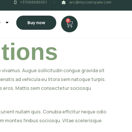
+37068686051
arc@mycosroyale.com
0
Buy now
tions
 vivamus. Augue sollicitudin congue gravida sit
natis ad vehicula eu litora sem natoque turpis.
us eros. Mattis sem consectetur sociosqu
rient nullam quis. Conubia efficitur neque odio
nam montes finibus sociosqu. Vitae scelerisque